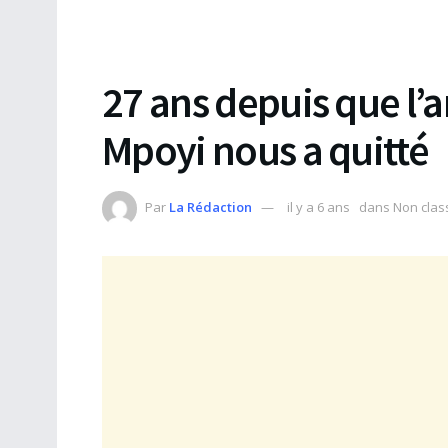
27 ans depuis que l’a
Mpoyi nous a quitté
Par
La Rédaction
il y a 6 ans
dans
Non clas