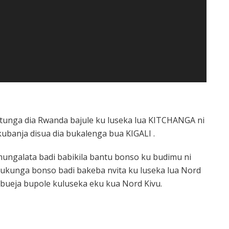
 ditunga dia Rwanda bajule ku luseka lua KITCHANGA ni
ukubanja disua dia bukalenga bua KIGALI .
mungalata badi babikila bantu bonso ku budimu ni
ukunga bonso badi bakeba nvita ku luseka lua Nord
kubueja bupole kuluseka eku kua Nord Kivu.