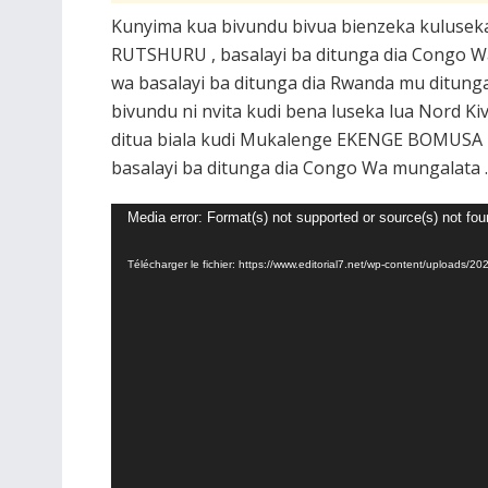
Kunyima kua bivundu bivua bienzeka kulusek
RUTSHURU , basalayi ba ditunga dia Congo W
wa basalayi ba ditunga dia Rwanda mu ditung
bivundu ni nvita kudi bena luseka lua Nord 
ditua biala kudi Mukalenge EKENGE BOMUSA E
basalayi ba ditunga dia Congo Wa mungalata .
Lecteur
Media error: Format(s) not supported or source(s) not fo
vidéo
Télécharger le fichier: https://www.editorial7.net/wp-content/uploa