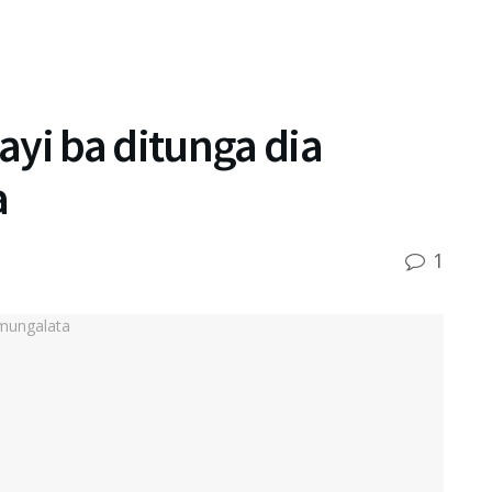
yi ba ditunga dia
a
1