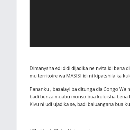
Dimanysha edi didi dijadika ne nvita idi bena
mu territoire wa MASISI idi ni kipatshila ka k
Pananku , basalayi ba ditunga dia Congo Wa 
badi benza muabu monso bua kuluisha bena l
Kivu ni udi ujadika se, badi baluangana bua 