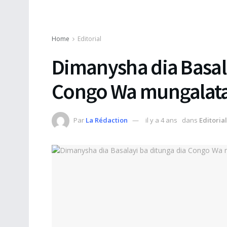
Home
Editorial
Dimanysha dia Basala
Congo Wa mungalat
Par
La Rédaction
il y a 4 ans
dans
Editorial