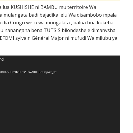
a lua KUSHISHE ni BAMBU mu territoire Wa
a mulangata badi bajadika lelu Wa disambobo mpala
a dia Congo wetu wa mungalata , balua bua kukeba
Kivu nanangana bena TUTSIS bilondeshele dimanysha
FOMI sylvain Général Major ni mufudi Wa milubu ya
und
ds/2023/01/VID-20230123-WA0003-1.mp4?_=1